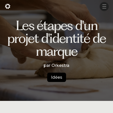
En
En
Men
Men
Les étapes d'un
Projets
projet d'identité de
Services
marque
Studio
Expérience
par Orkestra
Production
Idées
À propos
Carrière