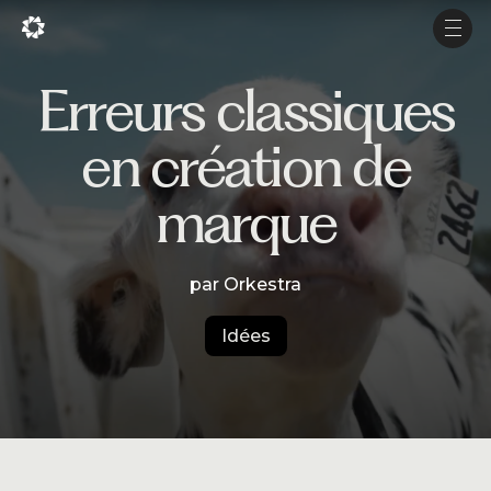
En
En
Men
Men
Erreurs classiques
Projets
en création de
Services
marque
Studio
Expérience
par Orkestra
Production
Idées
À propos
Carrière