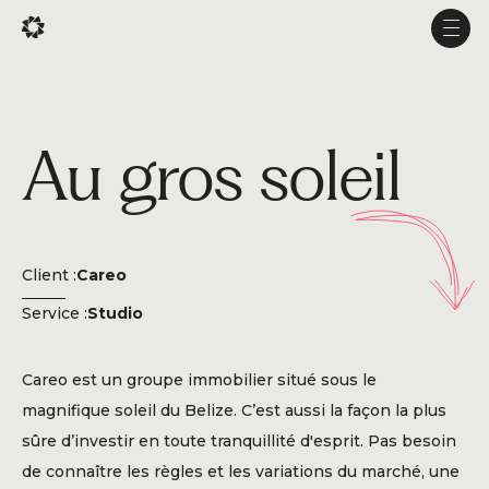
En
En
Men
Men
Projets
Au gros soleil
Services
Studio
Expérience
Client :
Careo
Production
Service :
Studio
À propos
Careo est un groupe immobilier situé sous le
Carrière
magnifique soleil du Belize. C’est aussi la façon la plus
sûre d’investir en toute tranquillité d'esprit. Pas besoin
de connaître les règles et les variations du marché, une