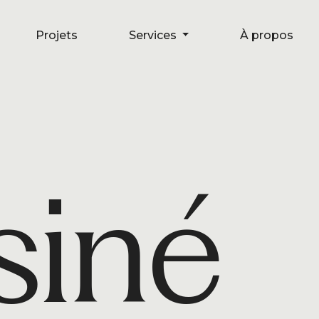
Projets
Projets
Services
Services
À propos
À propos
siné
C