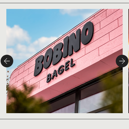
Studio
Bobino Bagel
Design
Marque
Campagne