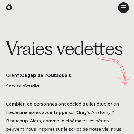
En
En
Men
Men
Projets
Vraies vedettes
Services
Studio
Expérience
Client :
Cégep de l'Outaouais
Production
Service :
Studio
À propos
Combien de personnes ont décidé d’aller étudier en
Carrière
médecine après avoir trippé sur Grey’s Anatomy ?
Beaucoup. Alors, comme le cinéma et les séries
peuvent nous inspirer sur le script de notre vie, nous